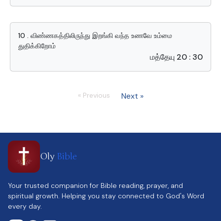
10 . விண்ணகத்திலிருந்து இறங்கி வந்த உணவே உம்மை
துதிக்கிறோம்
மத்தேயு 20 : 30
« Previous
Next »
Oly
Bible
Your trusted companion for Bible reading, prayer, and
spiritual growth. Helping you stay connected to God's Word
every day.